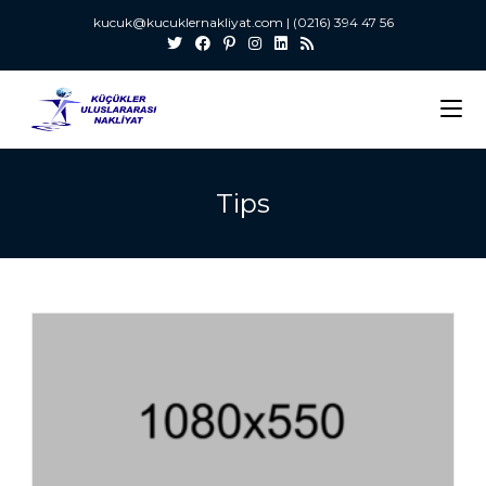
kucuk@kucuklernakliyat.com | (0216) 394 47 56
Tips